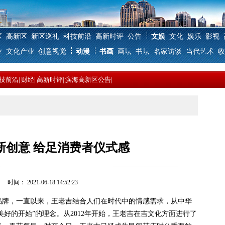
区
高新区
新区巡礼
科技前沿
高新时评
公告
文娱
文化
娱乐
影视
业
文化产业
创意视觉
动漫
书画
画坛
书坛
名家访谈
当代艺术
收
技前沿
|
财经
|
高新时评
|
滨海高新区公告
|
新创意 给足消费者仪式感
间： 2021-06-18 14:52:23
牌，一直以来，王老吉结合人们在时代中的情感需求，从中华
美好的开始”的理念。从2012年开始，王老吉在吉文化方面进行了