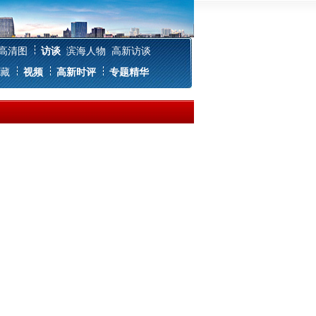
高清图
访谈
滨海人物
高新访谈
藏
视频
高新时评
专题精华