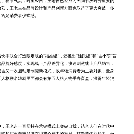
氛、春节气氛，时至今日，王老吉已经成为民间节庆时分重要的
激烈，王老吉在品牌设计和产品创新方面也取得了更大突破，多
，给足消费者仪式感。
联合打造限定版的“福娃罐”，还推出“姓氏罐”和“吉小萌”盲
吉品牌好感度，实现线上产品差异化，快速刺激线上产品销售，
老吉又一次启动定制罐新模式，以年轻消费者为主要对象，量身
五人格联名罐就里面都会有第五人格人物手办盲盒，深得年轻消
，王老吉一直坚持在营销模式上突破自我，结合人们在时代中
制罐加深王老吉品牌在消费心智中的投射，打造营销新趋向。而