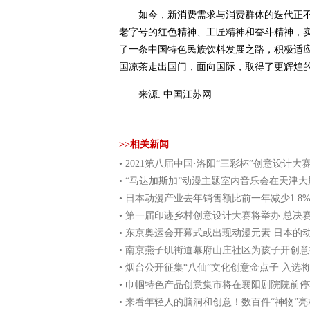
如今，新消费需求与消费群体的迭代正不
老字号的红色精神、工匠精神和奋斗精神，
了一条中国特色民族饮料发展之路，积极适
国凉茶走出国门，面向国际，取得了更辉煌
来源: 中国江苏网
>>相关新闻
• 2021第八届中国·洛阳“三彩杯”创意设计大
动“文旅文创成支柱”
• “马达加斯加”动漫主题室内音乐会在天津
上演
• 日本动漫产业去年销售额比前一年减少1.8
首次下降
• 第一届印迹乡村创意设计大赛将举办 总决
个
• 东京奥运会开幕式或出现动漫元素 日本的
很高认知度
• 南京燕子矶街道幕府山庄社区为孩子开创
课
• 烟台公开征集“八仙”文化创意金点子 入选
励
• 巾帼特色产品创意集市将在襄阳剧院院前
• 来看年轻人的脑洞和创意！数百件“神物”