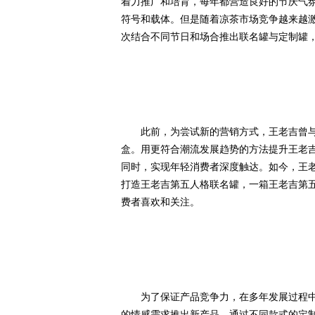
着力推广和培育，每年都营造良好的节庆气
符号和载体。但是随着凉茶市场竞争越来越
次结合不同节日和场合推出联名罐与定制罐
此前，为尝试新的营销方式，王老吉曾与快手
盒。用更符合潮流发展趋势的方法提升王老
同时，实现年轻消费者深度触达。如今，王
打造王老吉第五人格联名罐，一箱王老吉第
费者喜欢和关注。
为了保证产品竞争力，在多年发展过程中
的情感需求推出新产品，通过不同款式的定