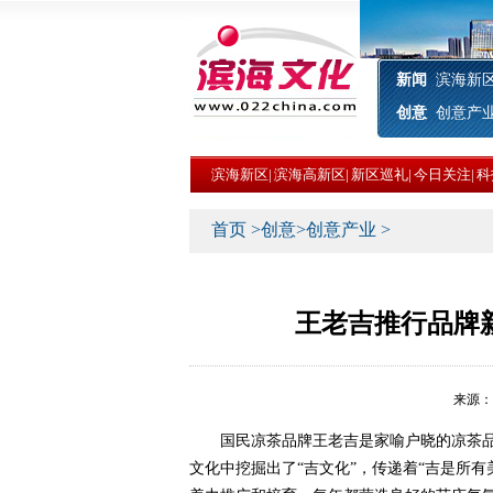
新闻
滨海新
创意
创意产
滨海新区
|
滨海高新区
|
新区巡礼
|
今日关注
|
科
首页
>
创意
>
创意产业
>
王老吉推行品牌
来源： 时
国民凉茶品牌王老吉是家喻户晓的凉茶品
文化中挖掘出了“吉文化”，传递着“吉是所有