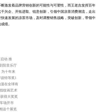
断激发着品牌营销创新的可能性与可塑性，而王老吉发挥百年
实干兴企、开拓进取、锐意创新，引领中国凉茶消费潮流，走出
应快速发展的凉茶市场，及时调整销售战略，突破创新，带领中
的成绩。
赛启动 推
大剧院音乐厅
% 为十年来
赛设特等奖1
动漫在全球有
意指纹画艺术
将获得大奖奖
停车场开市
亮相这个展览